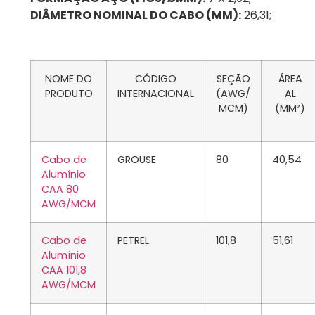
DIÂMETRO NOMINAL DO CABO (MM):
26,31;
NOME DO
CÓDIGO
SEÇÃO
ÁREA
PRODUTO
INTERNACIONAL
(AWG/
AL
MCM)
(MM²)
Cabo de
GROUSE
80
40,54
Alumínio
CAA 80
AWG/MCM
Cabo de
PETREL
101,8
51,61
Alumínio
CAA 101,8
AWG/MCM