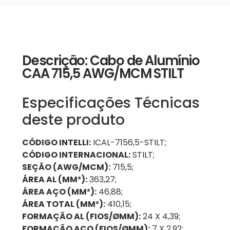
Descrição: Cabo de Alumínio
CAA 715,5 AWG/MCM STILT
Especificações Técnicas
deste produto
CÓDIGO INTELLI:
ICAL-7156,5-STILT;
CÓDIGO INTERNACIONAL:
STILT;
SEÇÃO (AWG/MCM):
715,5;
ÁREA AL (MM²):
363,27;
ÁREA AÇO (MM²):
46,88;
ÁREA TOTAL (MM²):
410,15;
FORMAÇÃO AL (FIOS/ØMM):
24 X 4,39;
FORMAÇÃO AÇO (FIOS/ØMM):
7 X 2,92;