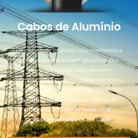
Cabos de Alumínio
Os cabos de alumínio são conhecidos
por sua leveza e condutividade. Eles
são uma opção mais leve em
comparação com os cabos de cobre,
tornando-os mais fáceis de manusear
e instalar. Além disso, os cabos de
alumínio são geralmente mais
acessíveis em termos de custo.