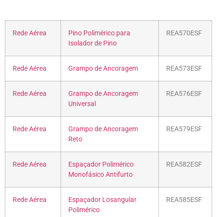
Rede Aérea
Pino Polimérico para
REA570ESF
Isolador de Pino
Rede Aérea
Grampo de Ancoragem
REA573ESF
Rede Aérea
Grampo de Ancoragem
REA576ESF
Universal
Rede Aérea
Grampo de Ancoragem
REA579ESF
Reto
Rede Aérea
Espaçador Polimérico
REA582ESF
Monofásico Antifurto
Rede Aérea
Espaçador Losangular
REA585ESF
Polimérico