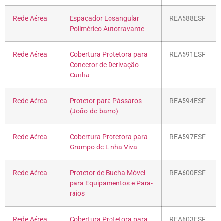
Rede Aérea
Espaçador Losangular
REA588ESF
Polimérico Autotravante
Rede Aérea
Cobertura Protetora para
REA591ESF
Conector de Derivação
Cunha
Rede Aérea
Protetor para Pássaros
REA594ESF
(João-de-barro)
Rede Aérea
Cobertura Protetora para
REA597ESF
Grampo de Linha Viva
Rede Aérea
Protetor de Bucha Móvel
REA600ESF
para Equipamentos e Para-
raios
Rede Aérea
Cobertura Protetora para
REA603ESF