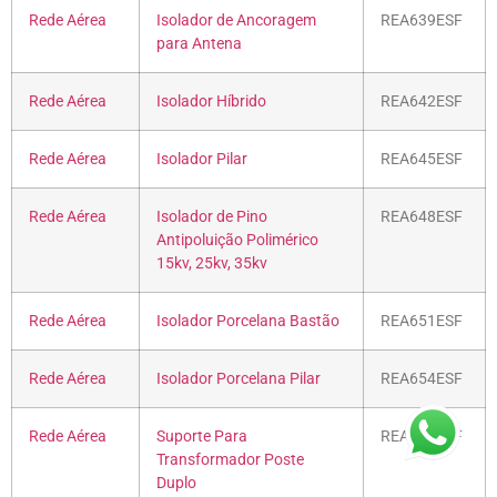
Rede Aérea
Isolador de Ancoragem
REA639ESF
para Antena
Rede Aérea
Isolador Híbrido
REA642ESF
Rede Aérea
Isolador Pilar
REA645ESF
Rede Aérea
Isolador de Pino
REA648ESF
Antipoluição Polimérico
15kv, 25kv, 35kv
Rede Aérea
Isolador Porcelana Bastão
REA651ESF
Rede Aérea
Isolador Porcelana Pilar
REA654ESF
Rede Aérea
Suporte Para
REA657ESF
Transformador Poste
Duplo