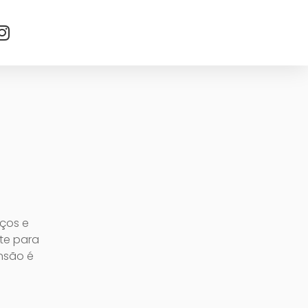
eços e
nte para
ensão é