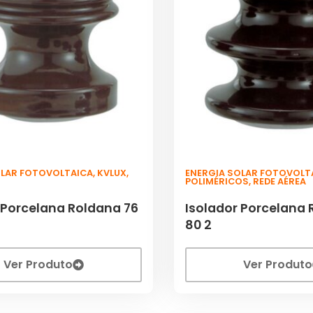
OLAR FOTOVOLTAICA
,
KVLUX
,
ENERGIA SOLAR FOTOVOLT
POLIMÉRICOS
,
REDE AÉREA
 Porcelana Roldana 76
Isolador Porcelana 
80 2
Ver Produto
Ver Produto