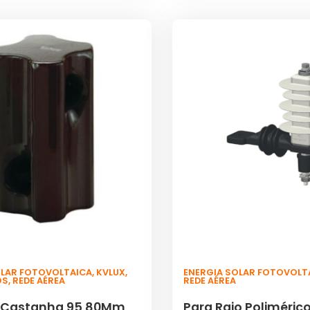
OLAR FOTOVOLTAICA
,
KVLUX
,
ENERGIA SOLAR FOTOVOLT
OS
,
REDE AÉREA
REDE AÉREA
r Castanha 95 80Mm
Para Raio Poliméric