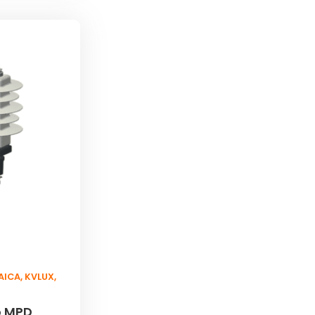
AICA
,
KVLUX
,
o MPD