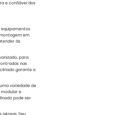
ra e confiável dos
os equipamentos
uma montagem em
 atender às
lvanizado, para
ncontradas nas
nclinado garante a
e uma variedade de
n modular e
clinado pode ser
s aéreas. Seu