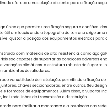
clinado oferece uma solução eficiente para a fixação segu
sign único que permite uma fixação segura e confiável d
ente útil em locais onde a topografia do terreno exige 
ssível ajustar a posição dos equipamentos elétricos para
onstruído com materiais de alta resistência, como aço ga
teriais são capazes de suportar as condições adversas e
e variações climáticas. A estrutura robusta do Suporte I
m ambientes desafiadores.
erece versatilidade de instalação, permitindo a fixação d
juntores, chaves seccionadoras, entre outros. Seu desig
os e formatos de equipamentos. Além disso, o Suporte In
 incluindo linhas de transmissão e distribuição.
etado para facilitar a montagem e a instalação nas rede