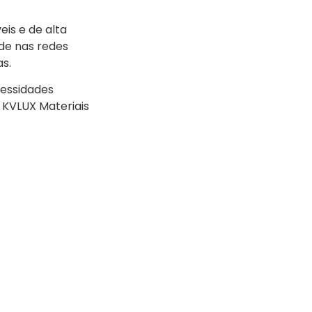
is e de alta
ade nas redes
s.
cessidades
a KVLUX Materiais