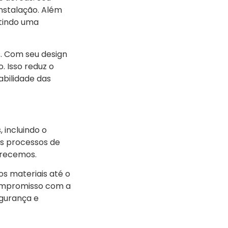
instalação. Além
ntindo uma
. Com seu design
. Isso reduz o
abilidade das
 incluindo o
os processos de
erecemos.
s materiais até o
compromisso com a
egurança e