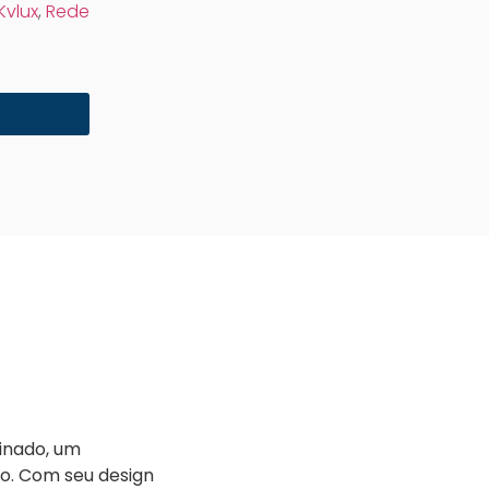
Kvlux
,
Rede
linado, um
ão. Com seu design