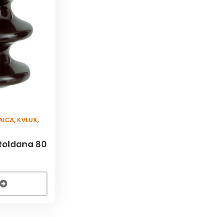
AICA
,
KVLUX
,
Roldana 80