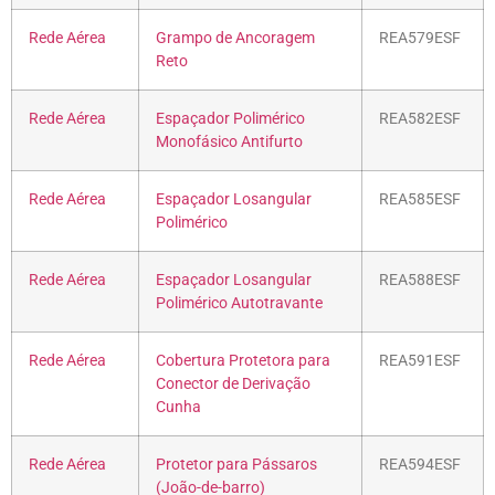
Rede Aérea
Grampo de Ancoragem
REA579ESF
Reto
Rede Aérea
Espaçador Polimérico
REA582ESF
Monofásico Antifurto
Rede Aérea
Espaçador Losangular
REA585ESF
Polimérico
Rede Aérea
Espaçador Losangular
REA588ESF
Polimérico Autotravante
Rede Aérea
Cobertura Protetora para
REA591ESF
Conector de Derivação
Cunha
Rede Aérea
Protetor para Pássaros
REA594ESF
(João-de-barro)