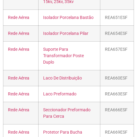
15kv, 25kv, 35kv
Rede Aérea
Isolador Porcelana Bastão
REA651ESF
Rede Aérea
Isolador Porcelana Pilar
REA654ESF
Rede Aérea
Suporte Para
REA657ESF
Transformador Poste
Duplo
Rede Aérea
Laco De Distribuição
REA660ESF
Rede Aérea
Laco Preformado
REA663ESF
Rede Aérea
Seccionador Preformado
REA666ESF
Para Cerca
Rede Aérea
Protetor Para Bucha
REA669ESF