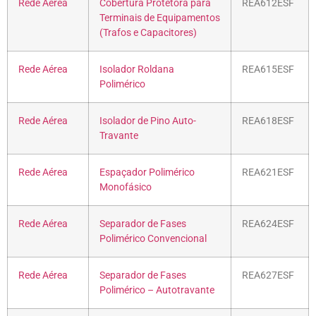
Rede Aérea
Cobertura Protetora para
REA612ESF
Terminais de Equipamentos
(Trafos e Capacitores)
Rede Aérea
Isolador Roldana
REA615ESF
Polimérico
Rede Aérea
Isolador de Pino Auto-
REA618ESF
Travante
Rede Aérea
Espaçador Polimérico
REA621ESF
Monofásico
Rede Aérea
Separador de Fases
REA624ESF
Polimérico Convencional
Rede Aérea
Separador de Fases
REA627ESF
Polimérico – Autotravante