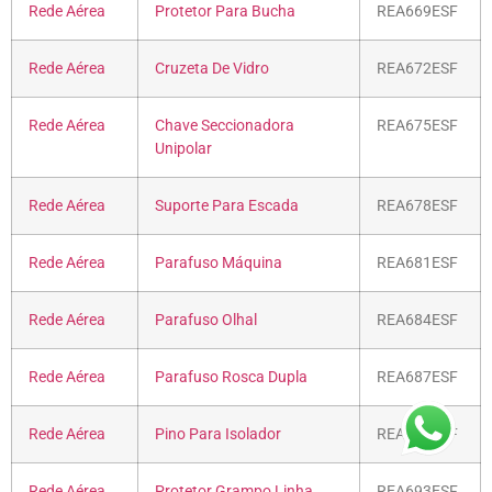
Rede Aérea
Protetor Para Bucha
REA669ESF
Rede Aérea
Cruzeta De Vidro
REA672ESF
Rede Aérea
Chave Seccionadora
REA675ESF
Unipolar
Rede Aérea
Suporte Para Escada
REA678ESF
Rede Aérea
Parafuso Máquina
REA681ESF
Rede Aérea
Parafuso Olhal
REA684ESF
Rede Aérea
Parafuso Rosca Dupla
REA687ESF
Rede Aérea
Pino Para Isolador
REA690ESF
Rede Aérea
Protetor Grampo Linha
REA693ESF