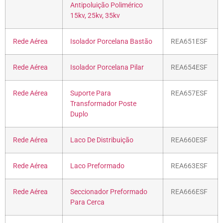
Antipoluição Polimérico
15kv, 25kv, 35kv
Rede Aérea
Isolador Porcelana Bastão
REA651ESF
Rede Aérea
Isolador Porcelana Pilar
REA654ESF
Rede Aérea
Suporte Para
REA657ESF
Transformador Poste
Duplo
Rede Aérea
Laco De Distribuição
REA660ESF
Rede Aérea
Laco Preformado
REA663ESF
Rede Aérea
Seccionador Preformado
REA666ESF
Para Cerca