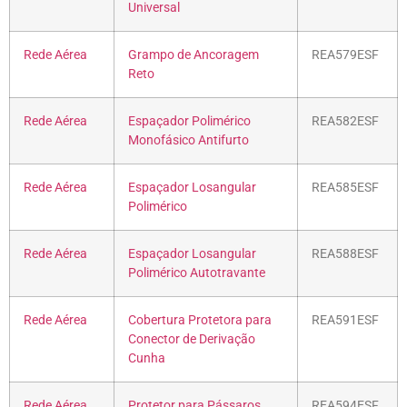
Universal
Rede Aérea
Grampo de Ancoragem
REA579ESF
Reto
Rede Aérea
Espaçador Polimérico
REA582ESF
Monofásico Antifurto
Rede Aérea
Espaçador Losangular
REA585ESF
Polimérico
Rede Aérea
Espaçador Losangular
REA588ESF
Polimérico Autotravante
Rede Aérea
Cobertura Protetora para
REA591ESF
Conector de Derivação
Cunha
Rede Aérea
Protetor para Pássaros
REA594ESF