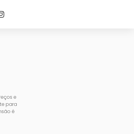
reços e
nte para
ensão é