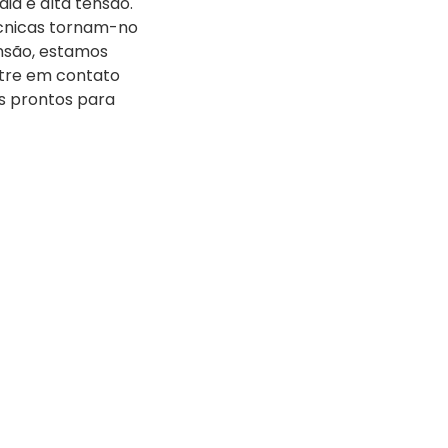
ia e alta tensão.
écnicas tornam-no
ensão, estamos
ntre em contato
s prontos para