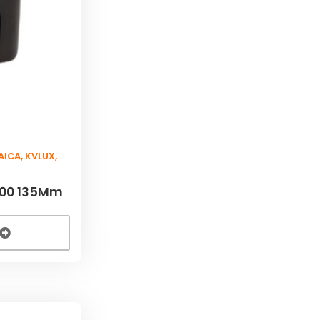
AICA
,
KVLUX
,
100 135Mm