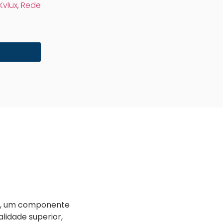
Kvlux
,
Rede
ão, um componente
lidade superior,