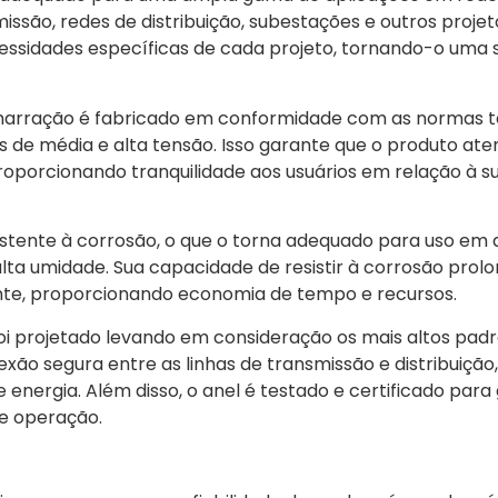
missão, redes de distribuição, subestações e outros projet
essidades específicas de cada projeto, tornando-o uma s
arração é fabricado em conformidade com as normas té
os de média e alta tensão. Isso garante que o produto ate
porcionando tranquilidade aos usuários em relação à su
istente à corrosão, o que o torna adequado para uso em
ta umidade. Sua capacidade de resistir à corrosão prolon
nte, proporcionando economia de tempo e recursos.
oi projetado levando em consideração os mais altos pad
xão segura entre as linhas de transmissão e distribuição
 energia. Além disso, o anel é testado e certificado para 
e operação.