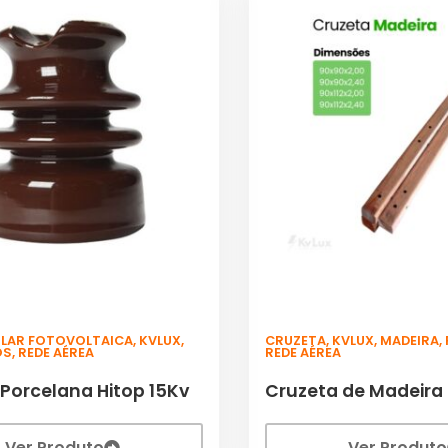
OLAR FOTOVOLTAICA
,
KVLUX
,
CRUZETA
,
KVLUX
,
MADEIRA
,
OS
,
REDE AÉREA
REDE AÉREA
 Porcelana Hitop 15Kv
Cruzeta de Madeira
Ver Produto
Ver Produto