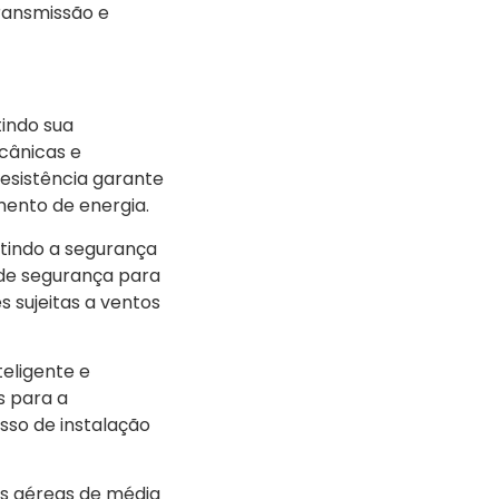
transmissão e
tindo sua
cânicas e
resistência garante
imento de energia.
ntindo a segurança
 de segurança para
 sujeitas a ventos
teligente e
s para a
esso de instalação
s aéreas de média