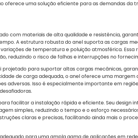
ação oferece uma solução eficiente para as demandas da 
do com materiais de alta qualidade e resistência, garan
tempo. A estrutura robusta do anel suporta as cargas me
 variações de temperatura e poluição atmosférica. Essa 
ção, reduzindo o risco de falhas e interrupções no fornec
i projetado para suportar altas cargas mecânicas, gara
pacidade de carga adequada, o anel oferece uma margem
es adversas. Isso é especialmente importante em regiões
desafiadoras.
ra facilitar a instalação rápida e eficiente. Seu design in
m simples, reduzindo o tempo e o esforço necessário
truções claras e precisas, facilitando ainda mais o proc
 é adequado para uma ampla gama de aplicações em rede