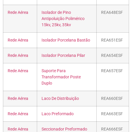
Rede Aérea
Isolador de Pino
REA648ESF
Antipoluição Polimérico
15kv, 25kv, 35kv
Rede Aérea
Isolador Porcelana Bastão
REA651ESF
Rede Aérea
Isolador Porcelana Pilar
REA654ESF
Rede Aérea
Suporte Para
REA657ESF
Transformador Poste
Duplo
Rede Aérea
Laco De Distribuição
REA660ESF
Rede Aérea
Laco Preformado
REA663ESF
Rede Aérea
Seccionador Preformado
REA666ESF