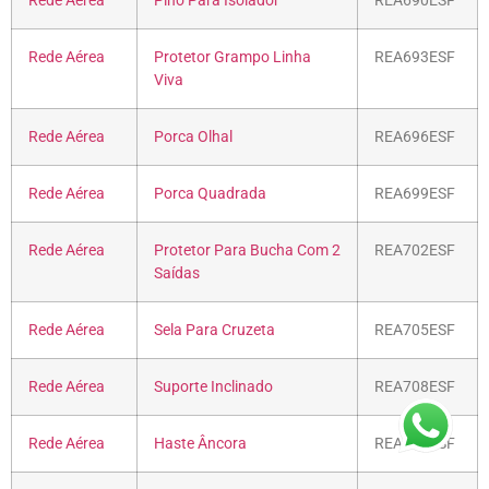
Rede Aérea
Pino Para Isolador
REA690ESF
Rede Aérea
Protetor Grampo Linha
REA693ESF
Viva
Rede Aérea
Porca Olhal
REA696ESF
Rede Aérea
Porca Quadrada
REA699ESF
Rede Aérea
Protetor Para Bucha Com 2
REA702ESF
Saídas
Rede Aérea
Sela Para Cruzeta
REA705ESF
Rede Aérea
Suporte Inclinado
REA708ESF
Rede Aérea
Haste Âncora
REA711ESF