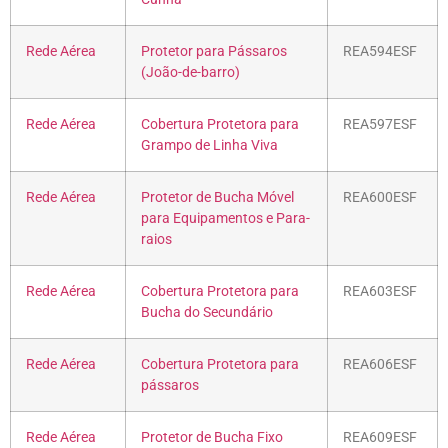
Rede Aérea
Protetor para Pássaros
REA594ESF
(João-de-barro)
Rede Aérea
Cobertura Protetora para
REA597ESF
Grampo de Linha Viva
Rede Aérea
Protetor de Bucha Móvel
REA600ESF
para Equipamentos e Para-
raios
Rede Aérea
Cobertura Protetora para
REA603ESF
Bucha do Secundário
Rede Aérea
Cobertura Protetora para
REA606ESF
pássaros
Rede Aérea
Protetor de Bucha Fixo
REA609ESF