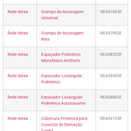
Rede Aérea
Grampo de Ancoragem
REA576ESF
Universal
Rede Aérea
Grampo de Ancoragem
REA579ESF
Reto
Rede Aérea
Espaçador Polimérico
REA582ESF
Monofásico Antifurto
Rede Aérea
Espaçador Losangular
REA585ESF
Polimérico
Rede Aérea
Espaçador Losangular
REA588ESF
Polimérico Autotravante
Rede Aérea
Cobertura Protetora para
REA591ESF
Conector de Derivação
Cunha