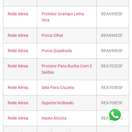
Rede Aérea
Protetor Grampo Linha
REA693ESF
Viva
Rede Aérea
Porca Olhal
REA696ESF
Rede Aérea
Porca Quadrada
REA699ESF
Rede Aérea
Protetor Para Bucha Com 2
REA702ESF
Saídas
Rede Aérea
Sela Para Cruzeta
REA705ESF
Rede Aérea
Suporte Inclinado
REA708ESF
Rede Aérea
Haste Âncora
REA711ESF