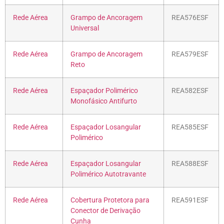
Rede Aérea
Grampo de Ancoragem
REA576ESF
Universal
Rede Aérea
Grampo de Ancoragem
REA579ESF
Reto
Rede Aérea
Espaçador Polimérico
REA582ESF
Monofásico Antifurto
Rede Aérea
Espaçador Losangular
REA585ESF
Polimérico
Rede Aérea
Espaçador Losangular
REA588ESF
Polimérico Autotravante
Rede Aérea
Cobertura Protetora para
REA591ESF
Conector de Derivação
Cunha