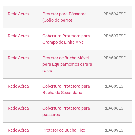
Rede Aérea
Protetor para Pássaros
REA594ESF
(João-de-barro)
Rede Aérea
Cobertura Protetora para
REA597ESF
Grampo de Linha Viva
Rede Aérea
Protetor de Bucha Móvel
REA600ESF
para Equipamentos e Para-
raios
Rede Aérea
Cobertura Protetora para
REA603ESF
Bucha do Secundário
Rede Aérea
Cobertura Protetora para
REA606ESF
pássaros
Rede Aérea
Protetor de Bucha Fixo
REA609ESF