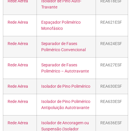
Rede Aérea
Isolador de Pino Auto-
REA618ESF
Travante
Rede Aérea
Espaçador Polimérico
REA621ESF
Monofásico
Rede Aérea
Separador de Fases
REA624ESF
Polimérico Convencional
Rede Aérea
Separador de Fases
REA627ESF
Polimérico – Autotravante
Rede Aérea
Isolador de Pino Polimérico
REA630ESF
Rede Aérea
Isolador de Pino Polimérico
REA633ESF
Antipoluição Autotravante
Rede Aérea
Isolador de Ancoragem ou
REA636ESF
Suspensão (Isolador