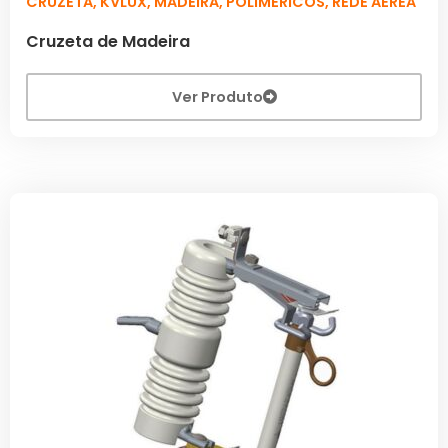
CRUZETA
,
KVLUX
,
MADEIRA
,
POLIMÉRICOS
,
REDE AÉREA
Cruzeta de Madeira
Ver Produto