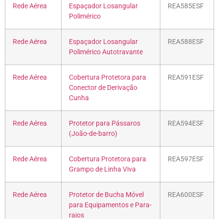
Rede Aérea
Espaçador Losangular
REA585ESF
Polimérico
Rede Aérea
Espaçador Losangular
REA588ESF
Polimérico Autotravante
Rede Aérea
Cobertura Protetora para
REA591ESF
Conector de Derivação
Cunha
Rede Aérea
Protetor para Pássaros
REA594ESF
(João-de-barro)
Rede Aérea
Cobertura Protetora para
REA597ESF
Grampo de Linha Viva
Rede Aérea
Protetor de Bucha Móvel
REA600ESF
para Equipamentos e Para-
raios