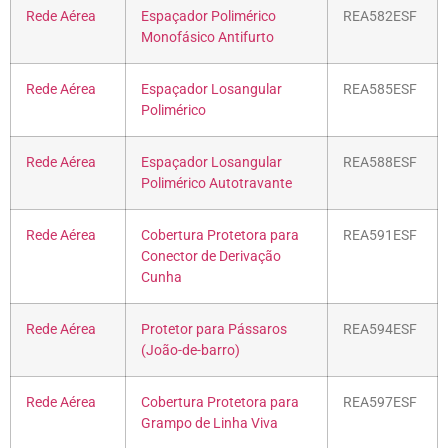
Rede Aérea
Espaçador Polimérico
REA582ESF
Monofásico Antifurto
Rede Aérea
Espaçador Losangular
REA585ESF
Polimérico
Rede Aérea
Espaçador Losangular
REA588ESF
Polimérico Autotravante
Rede Aérea
Cobertura Protetora para
REA591ESF
Conector de Derivação
Cunha
Rede Aérea
Protetor para Pássaros
REA594ESF
(João-de-barro)
Rede Aérea
Cobertura Protetora para
REA597ESF
Grampo de Linha Viva