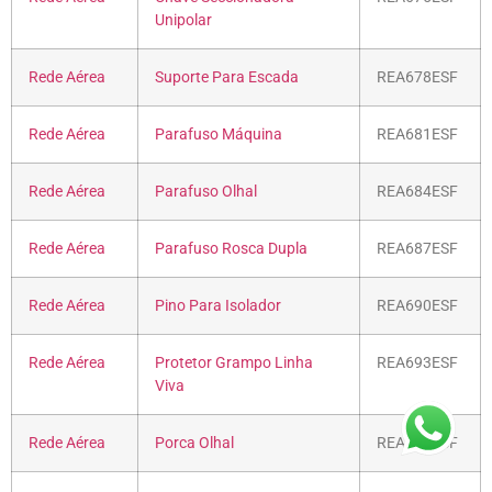
Unipolar
Rede Aérea
Suporte Para Escada
REA678ESF
Rede Aérea
Parafuso Máquina
REA681ESF
Rede Aérea
Parafuso Olhal
REA684ESF
Rede Aérea
Parafuso Rosca Dupla
REA687ESF
Rede Aérea
Pino Para Isolador
REA690ESF
Rede Aérea
Protetor Grampo Linha
REA693ESF
Viva
Rede Aérea
Porca Olhal
REA696ESF