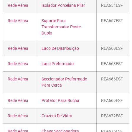
Rede Aérea
Isolador Porcelana Pilar
REA654ESF
Rede Aérea
Suporte Para
REA657ESF
Transformador Poste
Duplo
Rede Aérea
Laco De Distribuição
REA660ESF
Rede Aérea
Laco Preformado
REA663ESF
Rede Aérea
Seccionador Preformado
REA666ESF
Para Cerca
Rede Aérea
Protetor Para Bucha
REA669ESF
Rede Aérea
Cruzeta De Vidro
REA672ESF
Rede Aérea
Chave Seccionadora
REA675ESF