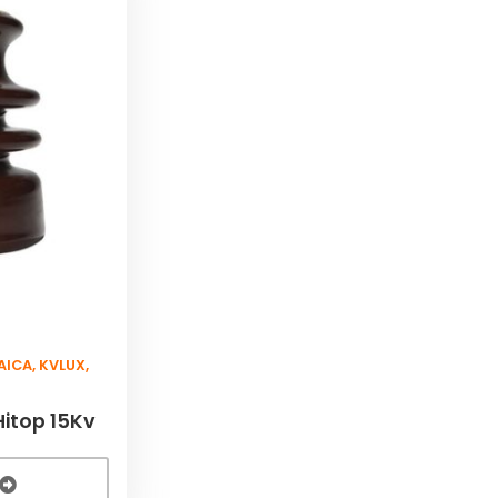
AICA
,
KVLUX
,
Hitop 15Kv