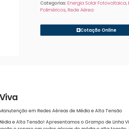
Categorias:
Energia Solar Fotovoltaica
,
Poliméricos
,
Rede Aérea
Cotação Online
 Viva
a Manutenção em Redes Aéreas de Média e Alta Tensão
 Média e Alta Tensão! Apresentamos o Grampo de Linha V
tenção e reparo em redes aéreas de média e alta tensão