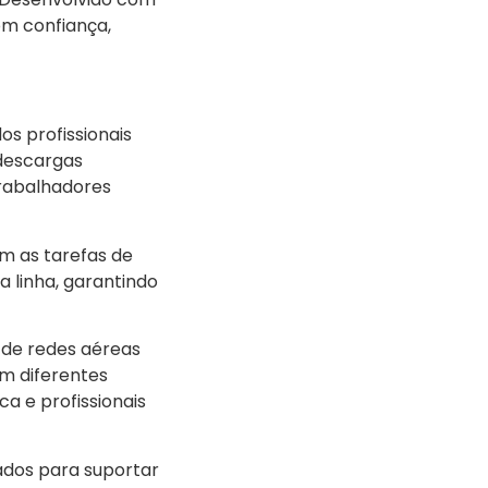
om confiança,
s profissionais
 descargas
trabalhadores
em as tarefas de
a linha, garantindo
s de redes aéreas
em diferentes
a e profissionais
tados para suportar