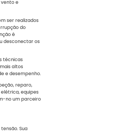
 vento e
m ser realizados
terrupção do
enção é
ou desconectar os
 técnicas
 mais altos
dade e desempenho.
peção, reparo,
elétrica, equipes
nam-no um parceiro
 tensão. Sua