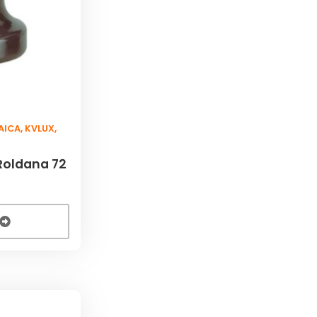
AICA
,
KVLUX
,
Roldana 72