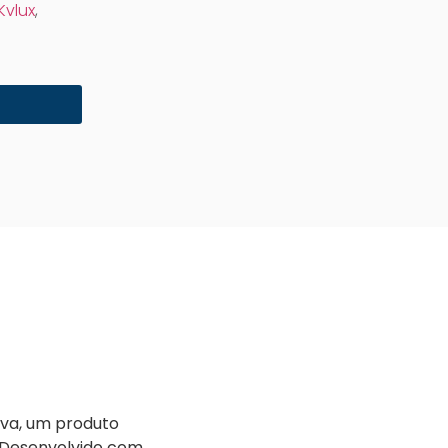
Kvlux
,
iva, um produto
. Desenvolvido com