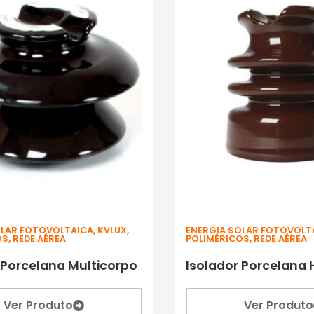
OLAR FOTOVOLTAICA
,
KVLUX
,
ENERGIA SOLAR FOTOVOLT
OS
,
REDE AÉREA
POLIMÉRICOS
,
REDE AÉREA
 Porcelana Multicorpo
Isolador Porcelana 
Ver Produto
Ver Produto