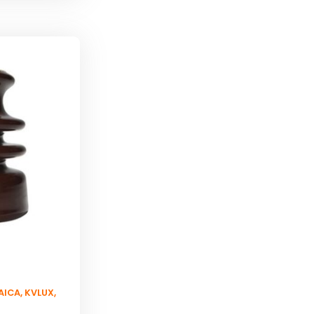
AICA
,
KVLUX
,