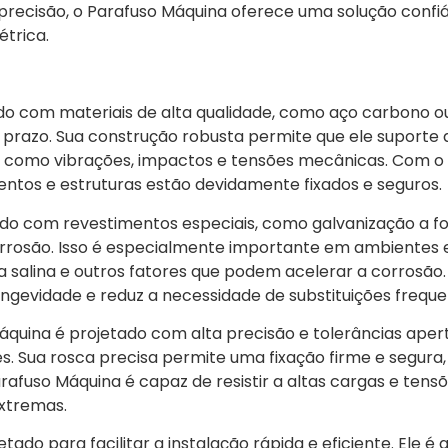
 precisão, o Parafuso Máquina oferece uma solução confi
étrica.
o com materiais de alta qualidade, como aço carbono ou 
go prazo. Sua construção robusta permite que ele suporte 
, como vibrações, impactos e tensões mecânicas. Com o 
entos e estruturas estão devidamente fixados e seguros.
tado com revestimentos especiais, como galvanização a 
à corrosão. Isso é especialmente importante em ambientes 
a salina e outros fatores que podem acelerar a corrosão. 
ngevidade e reduz a necessidade de substituições freque
Máquina é projetado com alta precisão e tolerâncias ape
s. Sua rosca precisa permite uma fixação firme e segura,
rafuso Máquina é capaz de resistir a altas cargas e tens
xtremas.
etado para facilitar a instalação rápida e eficiente. Ele