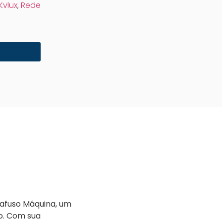
Kvlux
,
Rede
rafuso Máquina, um
o. Com sua