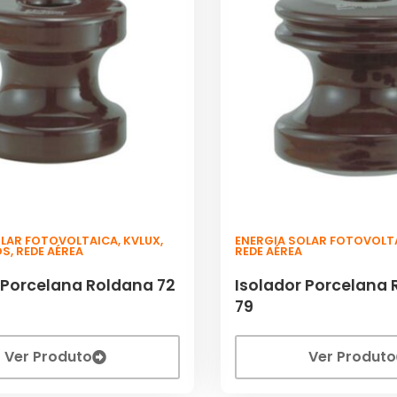
OLAR FOTOVOLTAICA
,
KVLUX
,
ENERGIA SOLAR FOTOVOLT
OS
,
REDE AÉREA
REDE AÉREA
 Porcelana Roldana 72
Isolador Porcelana 
79
Ver Produto
Ver Produto