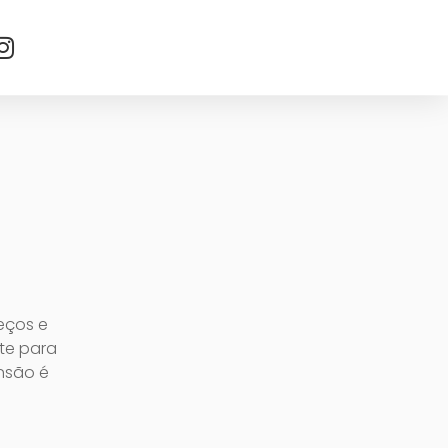
eços e
nte para
ensão é