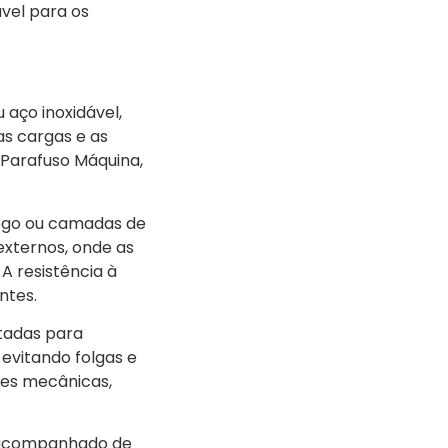
ável para os
aço inoxidável,
as cargas e as
Parafuso Máquina,
fogo ou camadas de
externos, onde as
A resistência à
ntes.
rtadas para
 evitando folgas e
ões mecânicas,
 é acompanhado de