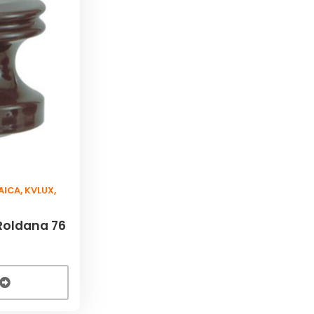
AICA
,
KVLUX
,
Roldana 76