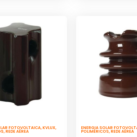
OLAR FOTOVOLTAICA
,
KVLUX
,
ENERGIA SOLAR FOTOVOLT
OS
,
REDE AÉREA
POLIMÉRICOS
,
REDE AÉREA