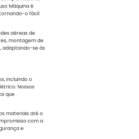
fuso Máquina é
tornando-o fácil
edes aéreas de
ores, montagem de
os, adaptando-se às
s, incluindo o
étrico. Nossos
os que
s materiais até o
compromisso com a
egurança e