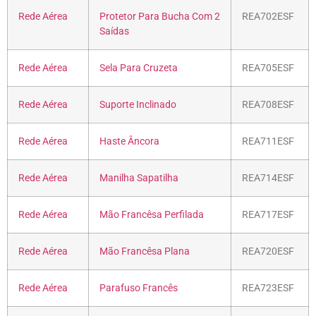
Rede Aérea
Protetor Para Bucha Com 2
REA702ESF
Saídas
Rede Aérea
Sela Para Cruzeta
REA705ESF
Rede Aérea
Suporte Inclinado
REA708ESF
Rede Aérea
Haste Âncora
REA711ESF
Rede Aérea
Manilha Sapatilha
REA714ESF
Rede Aérea
Mão Francêsa Perfilada
REA717ESF
Rede Aérea
Mão Francêsa Plana
REA720ESF
Rede Aérea
Parafuso Francês
REA723ESF