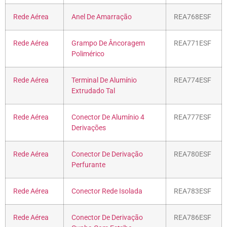
Rede Aérea
Anel De Amarração
REA768ESF
Rede Aérea
Grampo De Âncoragem
REA771ESF
Polimérico
Rede Aérea
Terminal De Alumínio
REA774ESF
Extrudado Tal
Rede Aérea
Conector De Alumínio 4
REA777ESF
Derivações
Rede Aérea
Conector De Derivação
REA780ESF
Perfurante
Rede Aérea
Conector Rede Isolada
REA783ESF
Rede Aérea
Conector De Derivação
REA786ESF