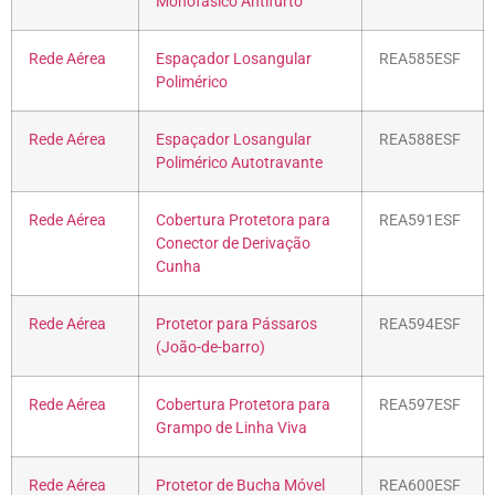
Monofásico Antifurto
Rede Aérea
Espaçador Losangular
REA585ESF
Polimérico
Rede Aérea
Espaçador Losangular
REA588ESF
Polimérico Autotravante
Rede Aérea
Cobertura Protetora para
REA591ESF
Conector de Derivação
Cunha
Rede Aérea
Protetor para Pássaros
REA594ESF
(João-de-barro)
Rede Aérea
Cobertura Protetora para
REA597ESF
Grampo de Linha Viva
Rede Aérea
Protetor de Bucha Móvel
REA600ESF