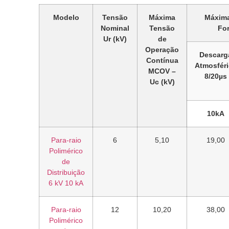
Modelo
Tensão
Máxima
Máxima
Nominal
Tensão
For
Ur (kV)
de
Operação
Descarg
Contínua
Atmosfér
MCOV –
8/20µs
Uc (kV)
10kA
Para-raio
6
5,10
19,00
Polimérico
de
Distribuição
6 kV 10 kA
Para-raio
12
10,20
38,00
Polimérico